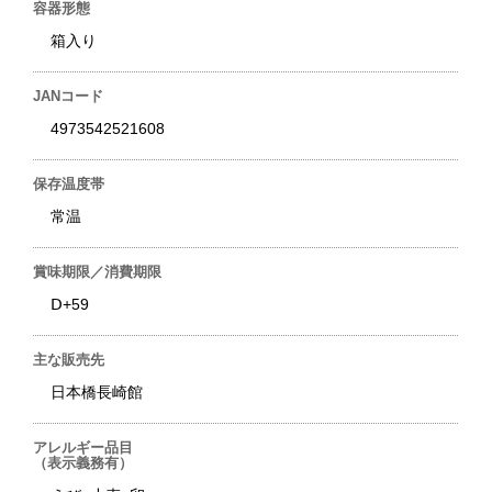
容器形態
箱入り
JANコード
4973542521608
保存温度帯
常温
賞味期限／消費期限
Ⅾ+59
主な販売先
日本橋長崎館
アレルギー品目
（表示義務有）