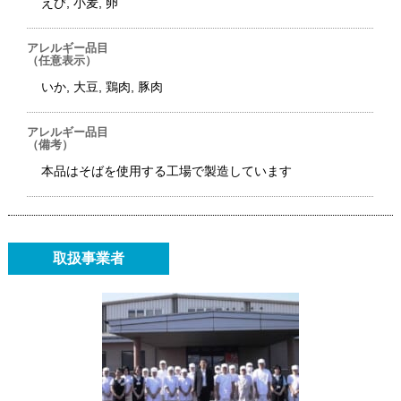
えび, 小麦, 卵
アレルギー品目
（任意表示）
いか, 大豆, 鶏肉, 豚肉
アレルギー品目
（備考）
本品はそばを使用する工場で製造しています
取扱事業者