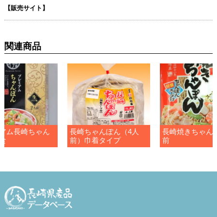
【販売サイト】
関連商品
アム長崎ちゃん
長崎ちゃんぽん（4人
長崎焼きちゃん
食
前）巾着タイプ
前