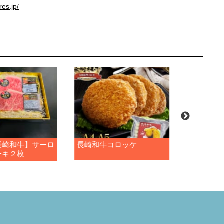
res.jp/
長崎和牛】サーロ
長崎和牛コロッケ
諫早産 猪
ーキ２枚