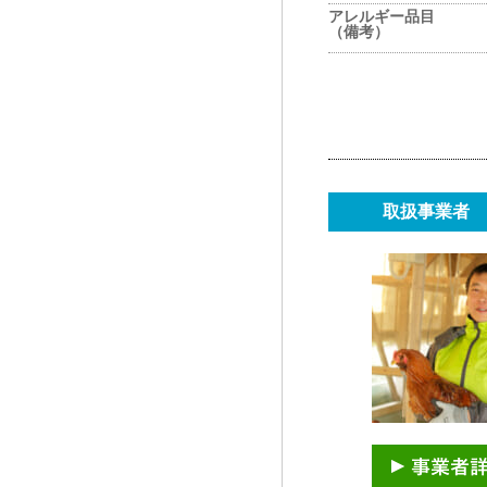
アレルギー品目
（備考）
取扱事業者