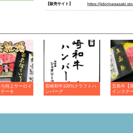
【販売サイト】
https://jidorinagasaki.sto
いろ特上サーロイ
長崎和牛100%クラフトハ
五島牛【
ステーキ
ンバーグ
インステ