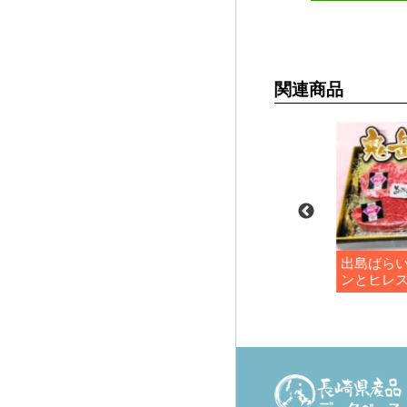
関連商品
どり 正肉セッ
長崎割烹たなか豚の角煮
出島ばら
ンとヒレ