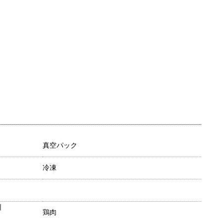
真空パック
冷凍
目
鶏肉