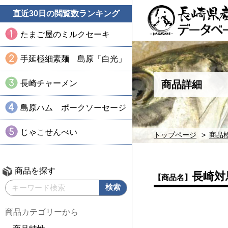
直近30日の閲覧数ランキング
たまご屋のミルクセーキ
手延極細素麺 島原「白光」
長崎チャーメン
商品詳細
島原ハム ポークソーセージ
じゃこせんべい
トップページ
商品
商品を探す
長崎対
【商品名】
商品カテゴリーから