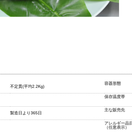
容器形態
不定貫(平均2.2Kg)
保存温度帯
主な販売先
製造日より365日
アレルギー品
（任意表示）