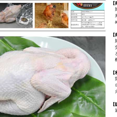
【
【
【
【