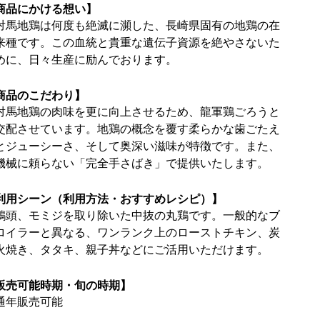
商品にかける想い】
対馬地鶏は何度も絶滅に瀕した、長崎県固有の地鶏の在
来種です。この血統と貴重な遺伝子資源を絶やさないた
めに、日々生産に励んでおります。
商品のこだわり】
対馬地鶏の肉味を更に向上させるため、龍軍鶏ごろうと
交配させています。地鶏の概念を覆す柔らかな歯ごたえ
とジューシーさ、そして奥深い滋味が特徴です。また、
機械に頼らない「完全手さばき」で提供いたします。
利用シーン（利用方法・おすすめレシピ）】
鶏頭、モミジを取り除いた中抜の丸鶏です。一般的なブ
ロイラーと異なる、ワンランク上のローストチキン、炭
火焼き、タタキ、親子丼などにご活用いただけます。
販売可能時期・旬の時期】
通年販売可能