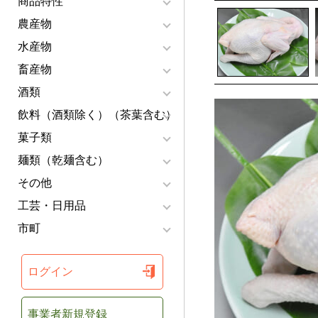
商品特性
農産物
水産物
畜産物
酒類
飲料（酒類除く）（茶葉含む）
菓子類
麺類（乾麺含む）
その他
工芸・日用品
市町
ログイン
事業者新規登録