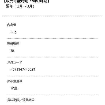
【販売可能時期・旬の時期】
通年（1月〜3月）
内容量
50g
容器形態
瓶
JANコード
4571347440829
保存温度帯
常温
賞味期限／消費期限