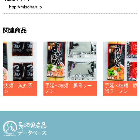
http://misohan.jp
関連商品
中太麺 魚介系
手延べ細麺 豚骨ラー
手延べ細麺 豚
メン
メン
噌ラーメン