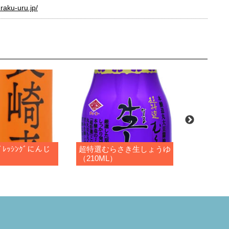
raku-uru.jp/
ﾚｯｼﾝｸﾞにんじ
超特選むらさき生しょうゆ
さしみしょ
（210ML）