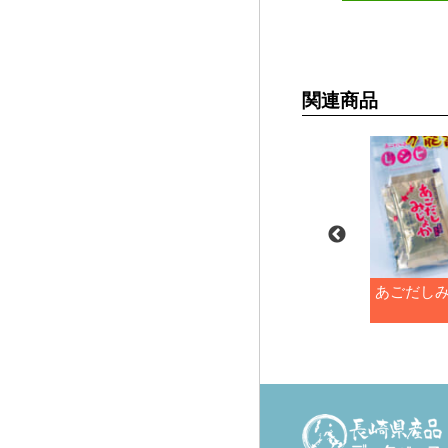
関連商品
焼あごだし（8g×6包）
あごだし