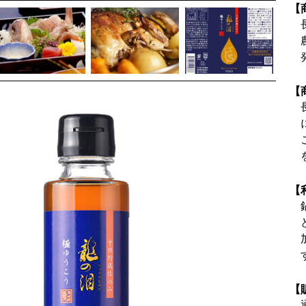
【
【
【
【