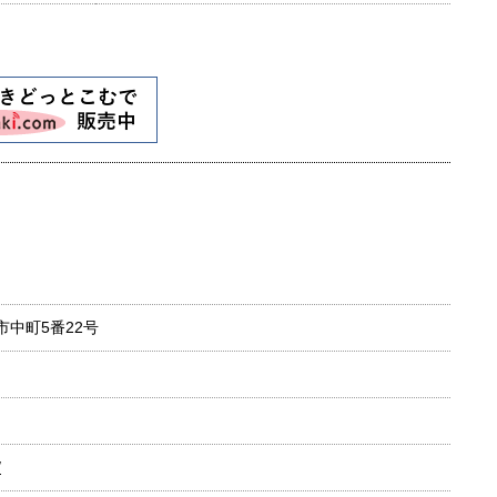
崎市中町5番22号
/