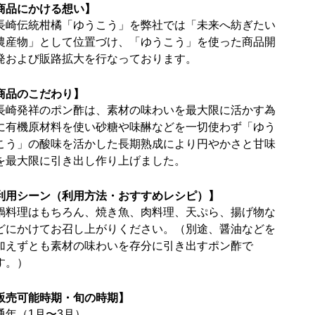
商品にかける想い】
長崎伝統柑橘「ゆうこう」を弊社では「未来へ紡ぎたい
農産物」として位置づけ、「ゆうこう」を使った商品開
発および販路拡大を行なっております。
商品のこだわり】
長崎発祥のポン酢は、素材の味わいを最大限に活かす為
に有機原材料を使い砂糖や味醂などを一切使わず「ゆう
こう」の酸味を活かした長期熟成により円やかさと甘味
を最大限に引き出し作り上げました。
利用シーン（利用方法・おすすめレシピ）】
鍋料理はもちろん、焼き魚、肉料理、天ぷら、揚げ物な
どにかけてお召し上がりください。（別途、醤油などを
加えずとも素材の味わいを存分に引き出すポン酢で
す。）
販売可能時期・旬の時期】
通年（1月〜3月）