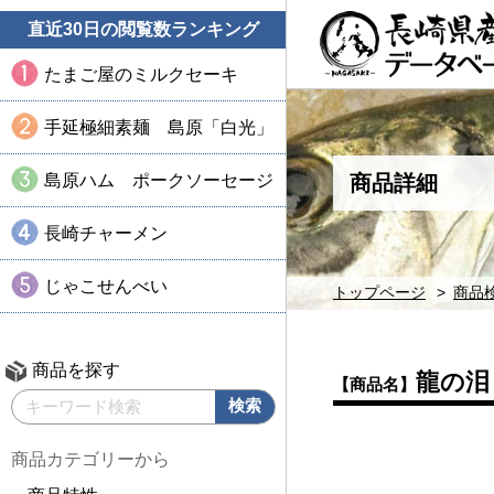
直近30日の閲覧数ランキング
たまご屋のミルクセーキ
手延極細素麺 島原「白光」
島原ハム ポークソーセージ
商品詳細
長崎チャーメン
じゃこせんべい
トップページ
商品
商品を探す
龍の泪
【商品名】
商品カテゴリーから