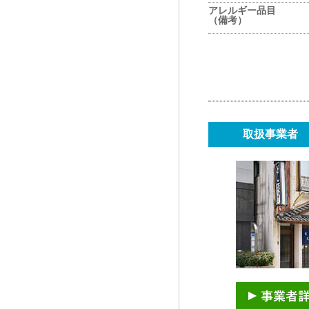
アレルギー品目
（備考）
取扱事業者