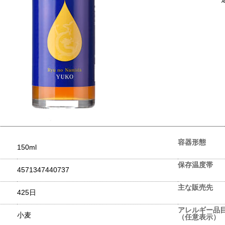
容器形態
150ml
保存温度帯
4571347440737
主な販売先
425日
アレルギー品
小麦
（任意表示）