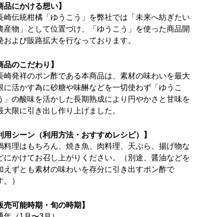
商品にかける想い】
長崎伝統柑橘「ゆうこう」を弊社では「未来へ紡ぎたい
農産物」として位置づけ、「ゆうこう」を使った商品開
発および販路拡大を行なっております。
商品のこだわり】
長崎発祥のポン酢である本商品は、素材の味わいを最大
限に活かす為に砂糖や味醂などを一切使わず「ゆうこ
う」の酸味を活かした長期熟成により円やかさと甘味を
最大限に引き出し作り上げました。
利用シーン（利用方法・おすすめレシピ）】
鍋料理はもちろん、焼き魚、肉料理、天ぷら、揚げ物な
どにかけてお召し上がりください。（別途、醤油などを
加えずとも素材の味わいを存分に引き出すポン酢で
す。）
販売可能時期・旬の時期】
通年（1月〜3月）