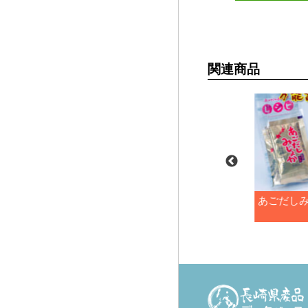
関連商品
焼あごだし（8g×6包）
あごだし