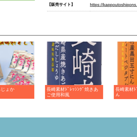
【販売サイト】
https://kappoutoshipons.
みじょか
長崎素材ﾄﾞﾚｯｼﾝｸﾞ焼きあ
長崎素材ﾄﾞ
ご使用和風
ん