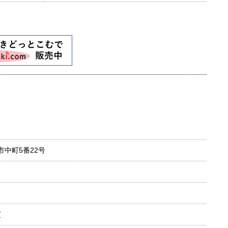
崎市中町5番22号
/