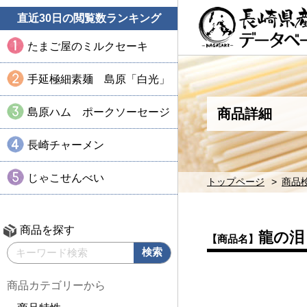
直近30日の閲覧数ランキング
たまご屋のミルクセーキ
手延極細素麺 島原「白光」
島原ハム ポークソーセージ
商品詳細
長崎チャーメン
じゃこせんべい
トップページ
商品
商品を探す
龍の泪
【商品名】
商品カテゴリーから