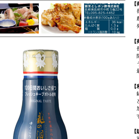
【
【
【
【