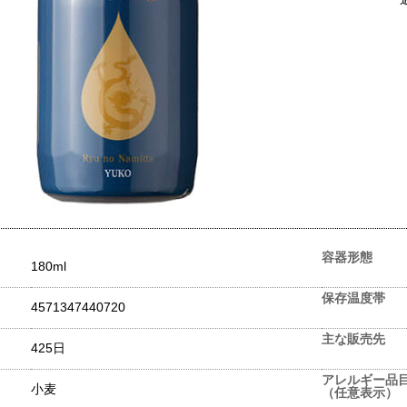
容器形態
180ml
保存温度帯
4571347440720
主な販売先
425日
アレルギー品
小麦
（任意表示）