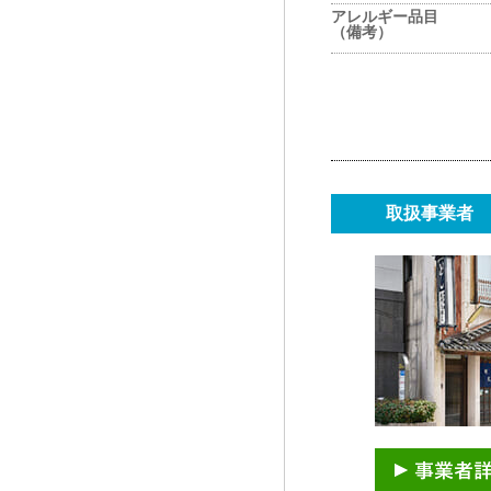
アレルギー品目
（備考）
取扱事業者