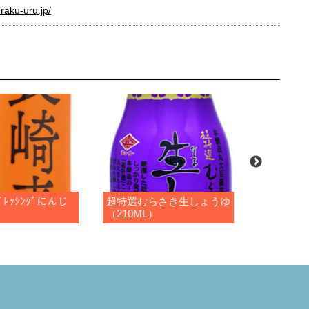
raku-uru.jp/
ﾚｯｼﾝｸﾞにんじ
超特選むらさき生しょうゆ
さしみしょ
（210ML）