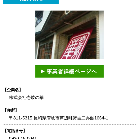
【企業名】
株式会社壱岐の華
【住所】
〒811-5315 長崎県壱岐市芦辺町諸吉二亦触1664-1
【電話番号】
0920-45-0041