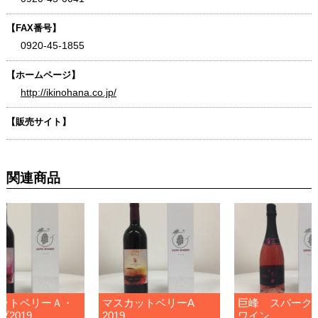
【FAX番号】
0920-45-1855
【ホームページ】
http://ikinohana.co.jp/
【販売サイト】
関連商品
ットベリーＡ・
マスカットベリーA
巨峰 スパーク
2019
2019
ワイン