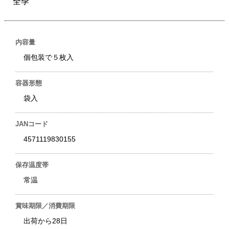
全季
内容量
個包装で５枚入
容器形態
袋入
JANコード
4571119830155
保存温度帯
常温
賞味期限／消費期限
出荷から28日