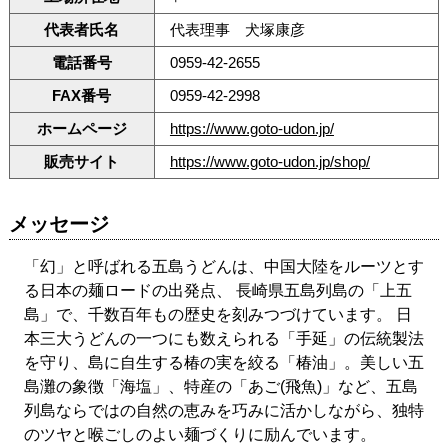
代表者氏名
代表理事 犬塚康彦
電話番号
0959-42-2655
FAX番号
0959-42-2998
ホームページ
https://www.goto-udon.jp/
販売サイト
https://www.goto-udon.jp/shop/
メッセージ
「幻」と呼ばれる五島うどんは、中国大陸をルーツとす
る日本の麺ロードの出発点、 長崎県五島列島の「上五
島」で、千数百年もの歴史を刻みつづけています。 日
本三大うどんの一つにも数えられる「手延」の伝統製法
を守り、島に自生する椿の実を絞る「椿油」。美しい五
島灘の象徴「海塩」、特産の「あご(飛魚)」など、五島
列島ならではの自然の恵みを巧みに活かしながら、独特
のツヤと喉ごしのよい麺づくりに励んでいます。