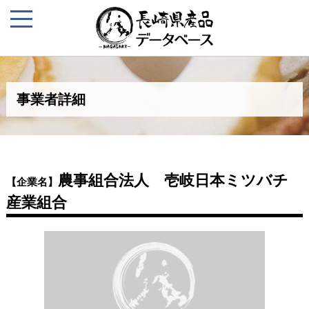
事業者詳細
農事組合法人 壱岐日本ミツバチ
【企業名】
産業組合