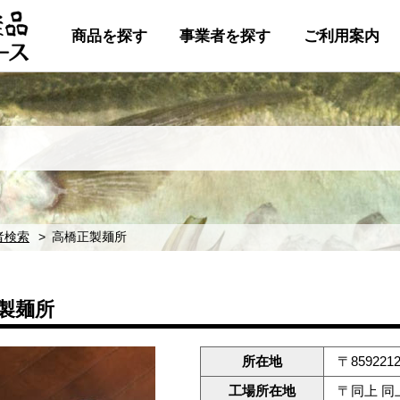
商品を探す
事業者を探す
ご利用案内
者検索
高橋正製麺所
製麺所
所在地
〒8592
工場所在地
〒同上 同