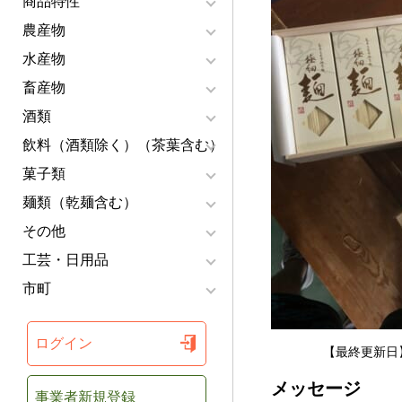
商品特性
農産物
水産物
畜産物
酒類
飲料（酒類除く）（茶葉含む）
菓子類
麺類（乾麺含む）
その他
工芸・日用品
市町
ログイン
【最終更新日】
メッセージ
事業者新規登録