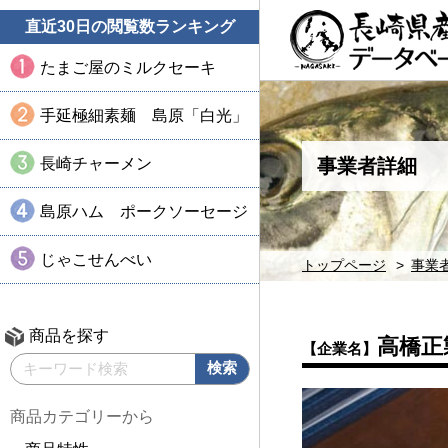
直近30日の閲覧数ランキング
たまご屋のミルクセーキ
手延極細素麺 島原「白光」
長崎チャーメン
事業者詳細
島原ハム ポークソーセージ
じゃこせんべい
トップページ
事業
商品を探す
高橋正
【企業名】
商品カテゴリーから