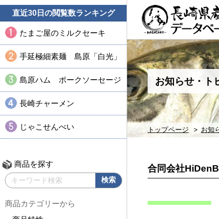
直近30日の閲覧数ランキング
たまご屋のミルクセーキ
手延極細素麺 島原「白光」
島原ハム ポークソーセージ
お知らせ・ト
長崎チャーメン
じゃこせんべい
トップページ
お知
商品を探す
合同会社HiDenB
商品カテゴリーから