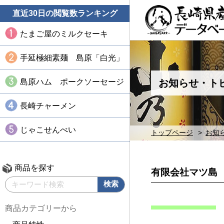
直近30日の閲覧数ランキング
たまご屋のミルクセーキ
手延極細素麺 島原「白光」
島原ハム ポークソーセージ
お知らせ・ト
長崎チャーメン
じゃこせんべい
トップページ
お知
商品を探す
有限会社マツ島
商品カテゴリーから