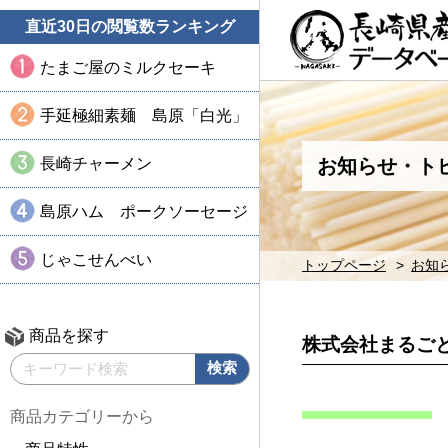
直近30日の閲覧数ランキング
たまご屋のミルクセーキ
手延極細素麺 島原「白光」
長崎チャーメン
お知らせ・ト
島原ハム ポークソーセージ
じゃこせんべい
トップページ
お知
商品を探す
株式会社まるご
商品カテゴリーから