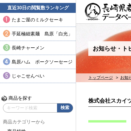
直近30日の閲覧数ランキング
たまご屋のミルクセーキ
手延極細素麺 島原「白光」
長崎チャーメン
お知らせ・ト
島原ハム ポークソーセージ
じゃこせんべい
トップページ
お知
商品を探す
株式会社スカイ
商品カテゴリーから