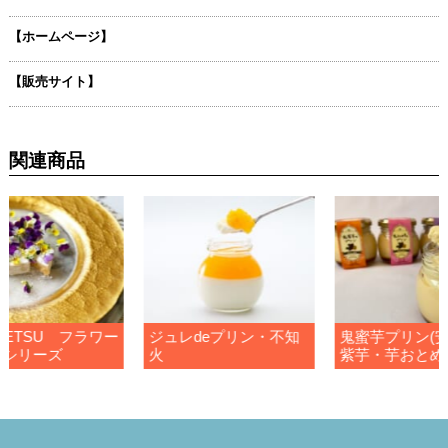
【ホームページ】
【販売サイト】
関連商品
GETSU フラワー
ジュレdeプリン・不知
鬼蜜芋プリン(安
シリーズ
火
紫芋・芋おとめ