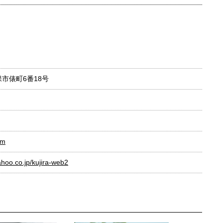
保市俵町6番18号
om
ahoo.co.jp/kujira-web2