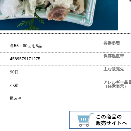
容器形態
各55～60ｇを5品
保存温度帯
4589579171275
主な販売先
90日
アレルギー品
小麦
（任意表示）
酢みそ