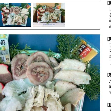
【
【
【
【