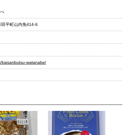
べ
市田平町山内免414-6
t/kaisanbutsu-watanabe/