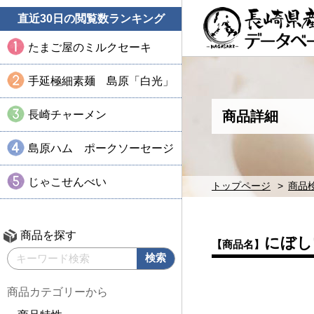
直近30日の閲覧数ランキング
たまご屋のミルクセーキ
手延極細素麺 島原「白光」
長崎チャーメン
商品詳細
島原ハム ポークソーセージ
じゃこせんべい
トップページ
商品
商品を探す
にぼし
【商品名】
商品カテゴリーから