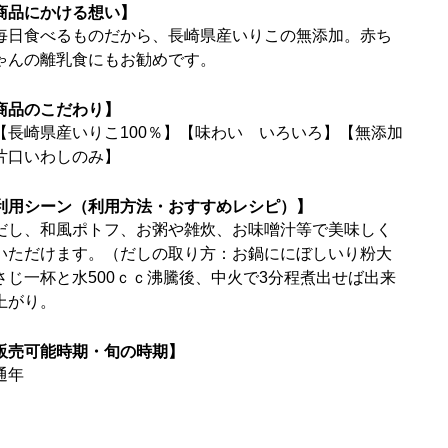
商品にかける想い】
毎日食べるものだから、長崎県産いりこの無添加。赤ち
ゃんの離乳食にもお勧めです。
商品のこだわり】
【長崎県産いりこ100％】【味わい いろいろ】【無添加
片口いわしのみ】
利用シーン（利用方法・おすすめレシピ）】
だし、和風ポトフ、お粥や雑炊、お味噌汁等で美味しく
いただけます。（だしの取り方：お鍋ににぼしいり粉大
さじ一杯と水500ｃｃ沸騰後、中火で3分程煮出せば出来
上がり。
販売可能時期・旬の時期】
通年