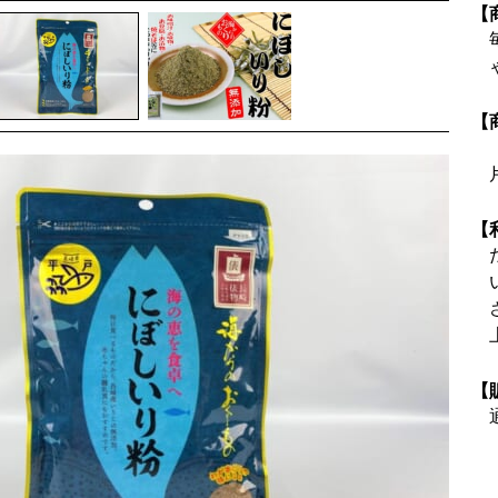
【
【
【
【