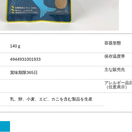
容器形態
140ｇ
保存温度帯
4944931001933
主な販売先
賞味期限365日
アレルギー品
（任意表示）
乳、卵、小麦、エビ、カニを含む製品を生産