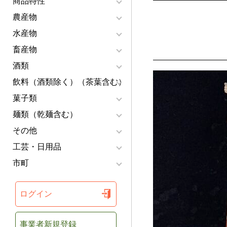
商品特性
農産物
水産物
畜産物
酒類
飲料（酒類除く）（茶葉含む）
菓子類
麺類（乾麺含む）
その他
工芸・日用品
市町
ログイン
事業者新規登録