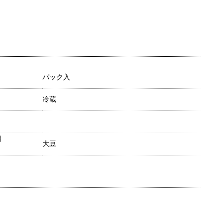
パック入
冷蔵
目
大豆