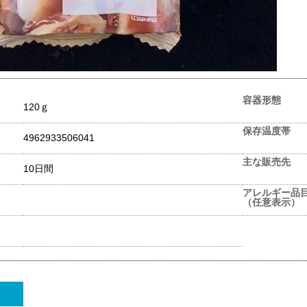
容器形態
120ｇ
保存温度帯
4962933506041
主な販売先
10日間
アレルギー品
（任意表示）