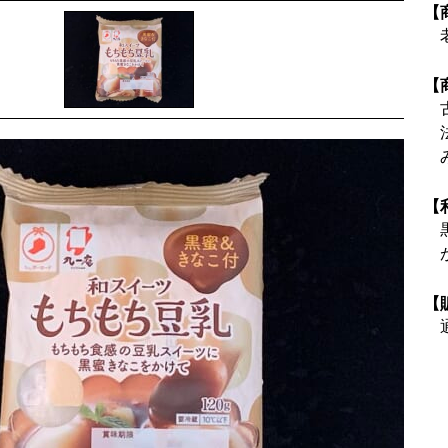
【
【
【
【