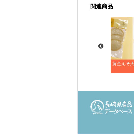
関連商品
あじごぼう揚
黄金えそ