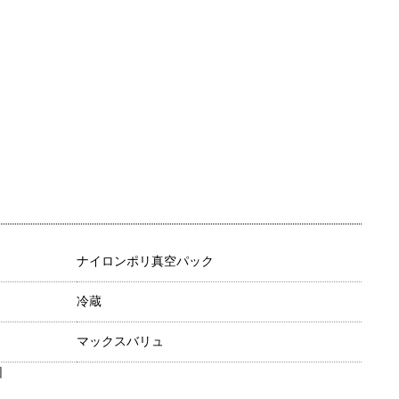
ナイロンポリ真空パック
冷蔵
マックスバリュ
目