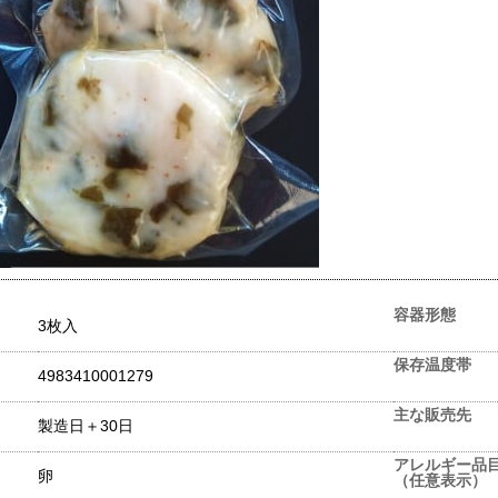
容器形態
3枚入
保存温度帯
4983410001279
主な販売先
製造日＋30日
アレルギー品
卵
（任意表示）