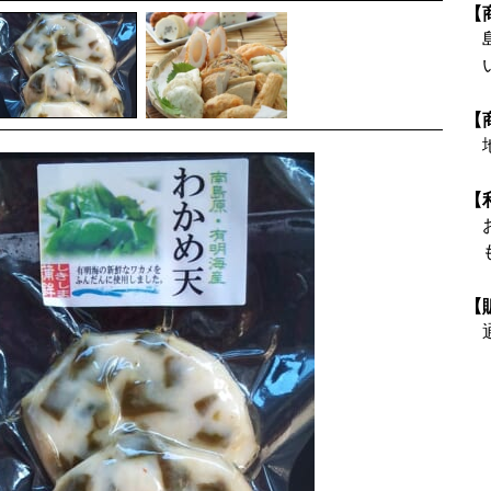
【
【
【
【