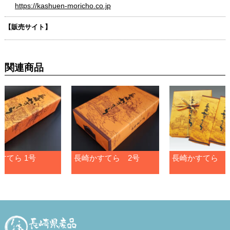
https://kashuen-moricho.co.jp
【販売サイト】
関連商品
すてら 1号
長崎かすてら 2号
長崎かすてら 