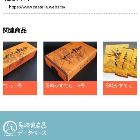
https://www.castella.website/
関連商品
すてら 1号
長崎かすてら 2号
長崎かすてら 