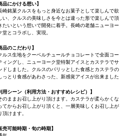
商品にかける想い】
長崎銘菓クルスをもっと身近なお菓子として楽しんで欲
しい、クルスの美味しさを今とは違った形で楽しんで頂
きたいという想いで開発に着手。長崎の老舗ニューヨー
ク堂とコラボし、実現。
商品のこだわり】
クルス生地をクーベルチュールチョコレートで全面コー
ティングし、ニューヨーク堂特製アイスとカステラでサ
ンドしました。クルスのパリッとした食感とカステラの
しっとり食感があわさった、新感覚アイスが出来ました
利用シーン（利用方法・おすすめレシピ）】
そのままお召し上がり頂けます。カステラが柔らかくな
ってからお召し上がり頂くと、一層美味しくお召し上が
り頂けます。
販売可能時期・旬の時期】
通年