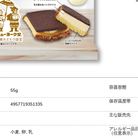
容器形態
55g
保存温度帯
4957719351335
主な販売先
アレルギー品
小麦, 卵, 乳
（任意表示）