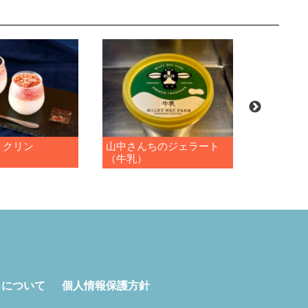
トクリン
山中さんちのジェラート
山中さん
（牛乳）
（世知原
トについて
個人情報保護方針