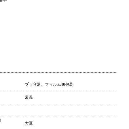
プラ容器、フィルム個包装
常温
目
大豆