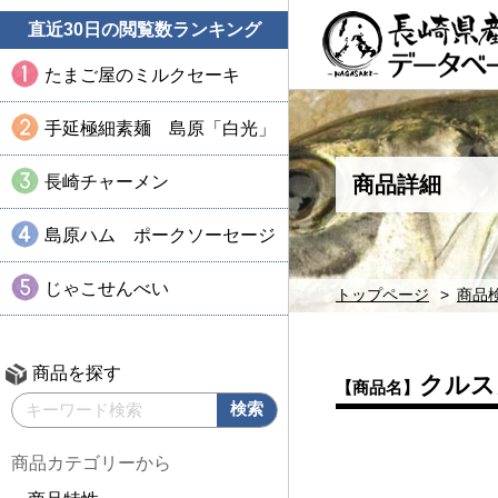
直近30日の閲覧数ランキング
たまご屋のミルクセーキ
手延極細素麺 島原「白光」
長崎チャーメン
商品詳細
島原ハム ポークソーセージ
じゃこせんべい
トップページ
商品
商品を探す
クルス
【商品名】
商品カテゴリーから