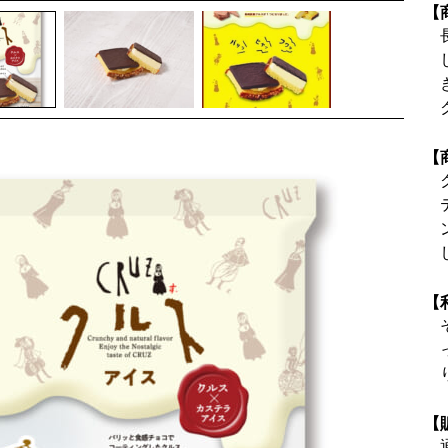
【
【
【
【