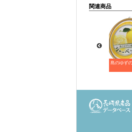
関連商品
ーフアイス(コ
そばの葉入り レアチーズ
島のゆず
り)
ケーキ風あいす