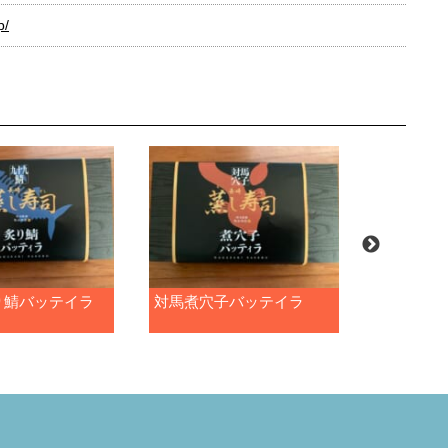
p/
り鯖バッテイラ
対馬煮穴子バッテイラ
長崎和牛
ッテイラ