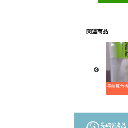
関連商品
り長崎ひとくち
蓮根入り長崎ひとくち餃子
長崎豚角
箱）
（化粧箱）