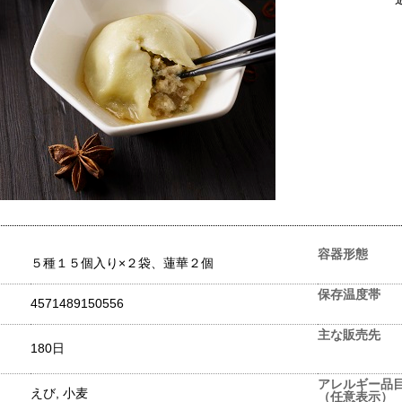
容器形態
５種１５個入り×２袋、蓮華２個
保存温度帯
4571489150556
主な販売先
180日
アレルギー品
えび, 小麦
（任意表示）