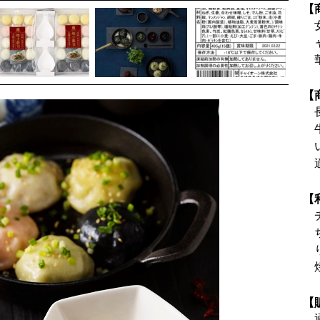
【
【
【
【