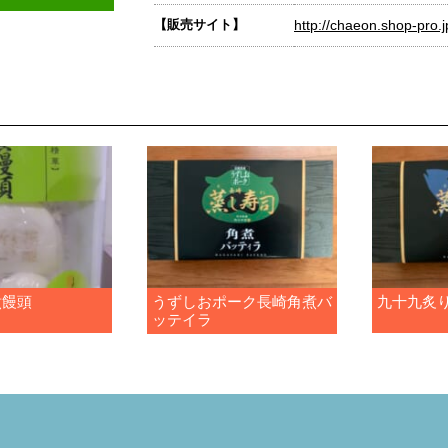
【販売サイト】
http://chaeon.shop-pro.j
煮饅頭
うずしおポーク長崎角煮バ
九十九炙
ッテイラ