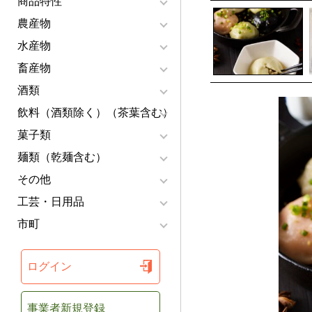
商品特性
農産物
水産物
畜産物
酒類
飲料（酒類除く）（茶葉含む）
菓子類
麺類（乾麺含む）
その他
工芸・日用品
市町
ログイン
事業者新規登録