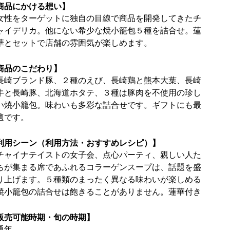
商品にかける想い】
女性をターゲットに独自の目線で商品を開発してきたチ
ャイデリカ。他にない希少な焼小籠包５種を詰合せ。蓮
華とセットで店舗の雰囲気が楽しめます。
商品のこだわり】
長崎ブランド豚、２種のえび、長崎鶏と熊本大葉、長崎
牛と長崎豚、北海道ホタテ、３種は豚肉を不使用の珍し
い焼小籠包。味わいも多彩な詰合せです。ギフトにも最
適です。
利用シーン（利用方法・おすすめレシピ）】
チャイナテイストの女子会、点心パーティ、親しい人た
ちが集まる席であふれるコラーゲンスープは、話題を盛
り上げます。５種類のまったく異なる味わいが楽しめる
焼小籠包の詰合せは飽きることがありません。蓮華付き
販売可能時期・旬の時期】
通年