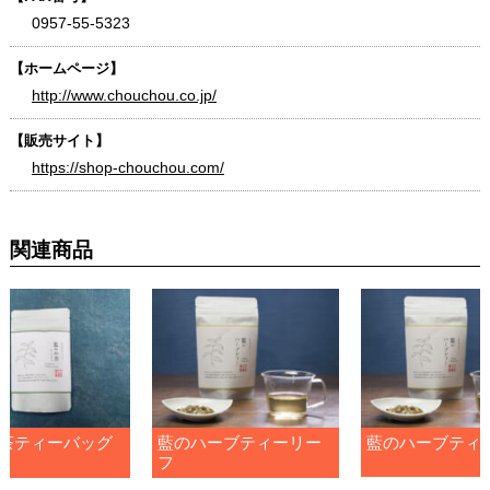
0957-55-5323
【ホームページ】
http://www.chouchou.co.jp/
【販売サイト】
https://shop-chouchou.com/
関連商品
茶ティーバッグ
藍のハーブティーリー
藍のハーブティ
フ