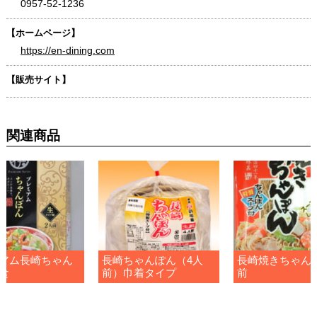
0957-52-1236
【ホームページ】
https://en-dining.com
【販売サイト】
関連商品
アム長崎ちゃん
長崎ちゃんぽん（4人
長崎焼きちゃん
食
前）巾着タイプ
前