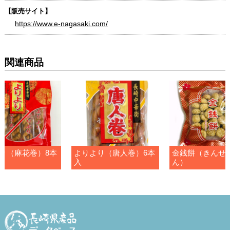
【販売サイト】
https://www.e-nagasaki.com/
関連商品
り（麻花巻）8本
よりより（唐人巻）6本
金銭餅（きんせ
入
ん）