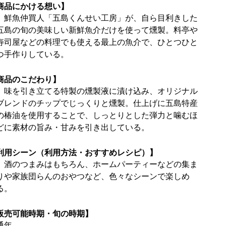
商品にかける想い】
鮮魚仲買人「五島くんせい工房」が、自ら目利きした
五島の旬の美味しい新鮮魚介だけを使って燻製。料亭や
寿司屋などの料理でも使える最上の魚介で、ひとつひと
つ手作りしている。
商品のこだわり】
味を引き立てる特製の燻製液に漬け込み、オリジナル
ブレンドのチップでじっくりと燻製。仕上げに五島特産
の椿油を使用することで、しっとりとした弾力と噛むほ
どに素材の旨み・甘みを引き出している。
利用シーン（利用方法・おすすめレシピ）】
酒のつまみはもちろん、ホームパーティーなどの集ま
りや家族団らんのおやつなど、色々なシーンで楽しめ
る。
販売可能時期・旬の時期】
通年