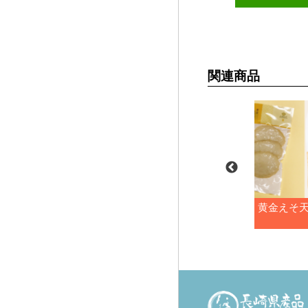
関連商品
あじごぼう揚
黄金えそ