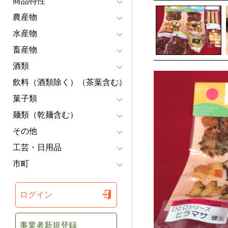
商品特性
農産物
水産物
畜産物
酒類
飲料（酒類除く）（茶葉含む）
菓子類
麺類（乾麺含む）
その他
工芸・日用品
市町
ログイン
事業者新規登録