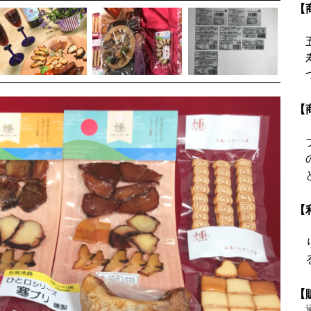
【
【
【
【