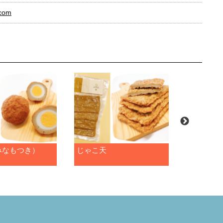
.com
みなもつき）
じゃこ天
ピリ辛い