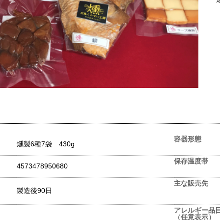
容器形態
燻製6種7袋 430g
保存温度帯
4573478950680
主な販売先
製造後90日
アレルギー品
（任意表示）