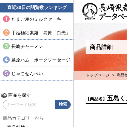
直近30日の閲覧数ランキング
たまご屋のミルクセーキ
手延極細素麺 島原「白光」
長崎チャーメン
商品詳細
島原ハム ポークソーセージ
じゃこせんべい
トップページ
商品
商品を探す
五島く
【商品名】
商品カテゴリーから