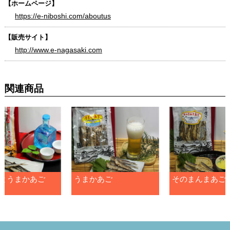
【ホームページ】
https://e-niboshi.com/aboutus
【販売サイト】
http://www.e-nagasaki.com
関連商品
とうまかあご
うまかあご
そのまんまあご