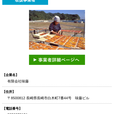
取扱事業者
【企業名】
有限会社味藤
【住所】
〒8500812 長崎県長崎市白木町7番44号 味藤ビル
【電話番号】