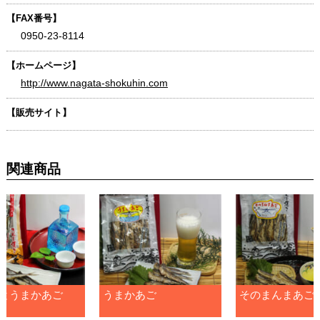
【FAX番号】
0950-23-8114
【ホームページ】
http://www.nagata-shokuhin.com
【販売サイト】
関連商品
とうまかあご
うまかあご
そのまんまあご