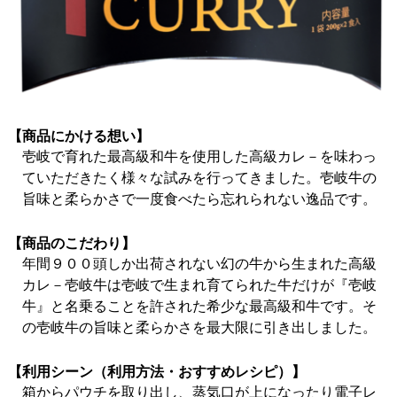
【商品にかける想い】
壱岐で育れた最高級和牛を使用した高級カレ－を味わっ
ていただきたく様々な試みを行ってきました。壱岐牛の
旨味と柔らかさで一度食べたら忘れられない逸品です。
【商品のこだわり】
年間９００頭しか出荷されない幻の牛から生まれた高級
カレ－壱岐牛は壱岐で生まれ育てられた牛だけが『壱岐
牛』と名乗ることを許された希少な最高級和牛です。そ
の壱岐牛の旨味と柔らかさを最大限に引き出しました。
【利用シーン（利用方法・おすすめレシピ）】
箱からパウチを取り出し、蒸気口が上になったり電子レ