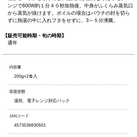
ンジで600W約１分４０秒加熱後、中身がふくらみ蒸気口
から蒸気が抜けます。ボイルの場合はパウチの封を切ら
ずに熱湯の中に入れフタをせずに、3～５分沸騰。
【販売可能時期・旬の時期】
通年
内容量
200g×2食入
容器形態
湯煎、電子レンジ対応パック
JANコード
4573538830501