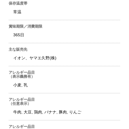
保存温度帯
常温
賞味期限／消費期限
365日
主な販売先
イオン、ヤマエ久野(株)
アレルギー品目
（表示義務有）
小麦, 乳
アレルギー品目
（任意表示）
牛肉, 大豆, 鶏肉, バナナ, 豚肉, りんご
アレルギー品目