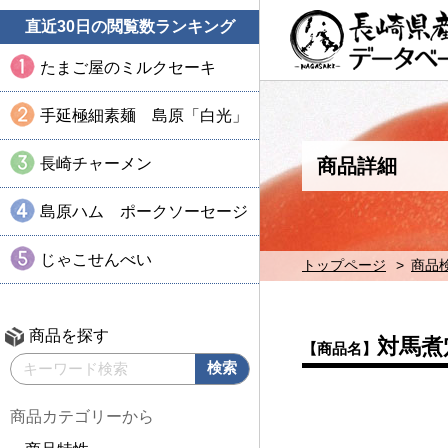
直近30日の閲覧数ランキング
たまご屋のミルクセーキ
手延極細素麺 島原「白光」
長崎チャーメン
商品詳細
島原ハム ポークソーセージ
じゃこせんべい
トップページ
商品
商品を探す
対馬煮
【商品名】
商品カテゴリーから