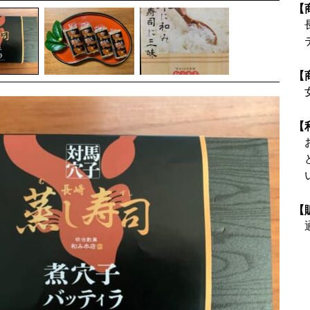
【
【
【
【