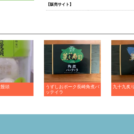
【販売サイト】
煮饅頭
うずしおポーク長崎角煮バ
九十九炙
ッテイラ