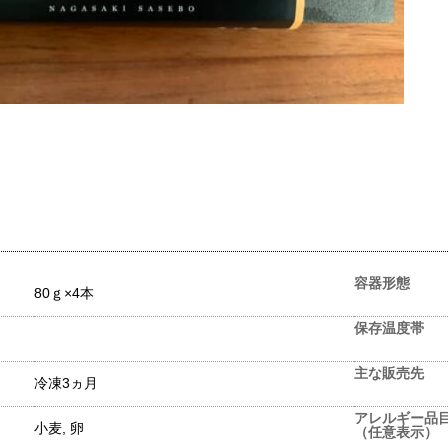
容器形態
80ｇ×4本
保存温度帯
主な販売先
冷凍3ヵ月
アレルギー品
小麦, 卵
（任意表示）