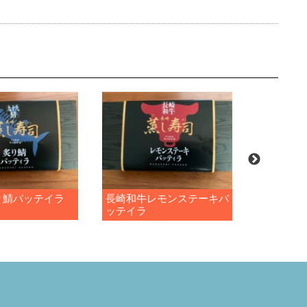
り鯖バッテイラ
長崎和牛レモンステーキバ
チャイデ
ッテイラ
５種 蓮