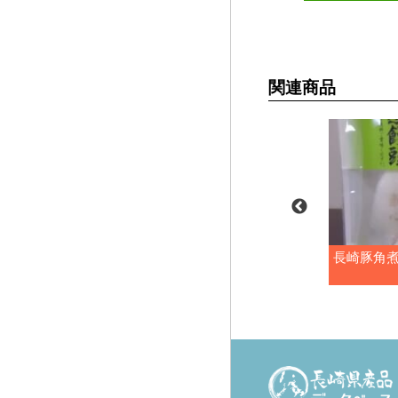
関連商品
り長崎ひとくち
蓮根入り長崎ひとくち餃子
長崎豚角
箱）
（化粧箱）