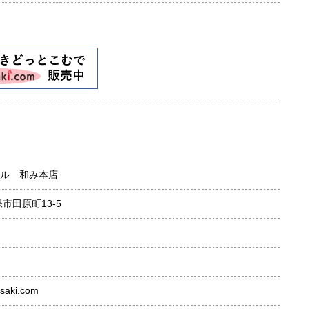
ル 和み本店
保市田原町13-5
asaki.com