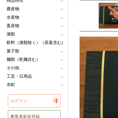
商品特性
農産物
水産物
畜産物
酒類
飲料（酒類除く）（茶葉含む）
菓子類
麺類（乾麺含む）
その他
工芸・日用品
市町
ログイン
事業者新規登録