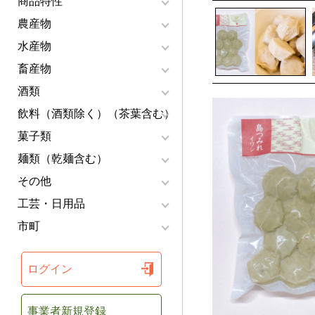
商品特性
農産物
水産物
畜産物
酒類
飲料（酒類除く）（茶葉含む）
菓子類
麺類（乾麺含む）
その他
工芸・日用品
市町
ログイン
事業者新規登録