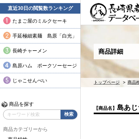
直近30日の閲覧数ランキング
たまご屋のミルクセーキ
手延極細素麺 島原「白光」
長崎チャーメン
商品詳細
島原ハム ポークソーセージ
じゃこせんべい
トップページ
商品
商品を探す
島あじ
【商品名】
商品カテゴリーから