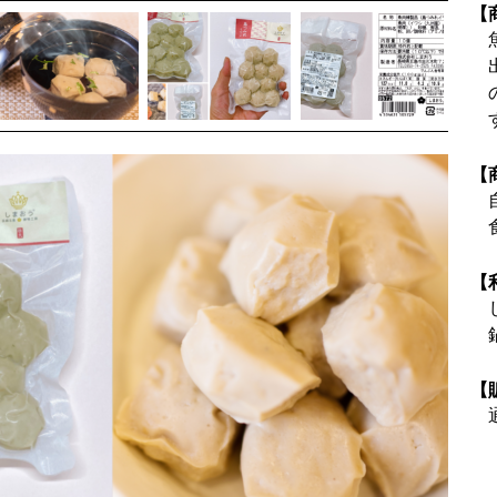
【
【
【
【