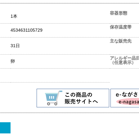
容器形態
1本
保存温度帯
4534631105729
主な販売先
31日
アレルギー品
卵
（任意表示）