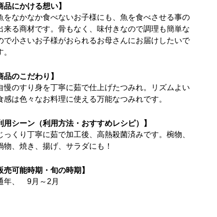
商品にかける想い】
魚をなかなか食べないお子様にも、魚を食べさせる事の
出来る商材です。骨もなく、味付きなので調理も簡単な
ので小さいお子様がおられるお母さんにお届けしたいで
す。
商品のこだわり】
自慢のすり身を丁寧に茹で仕上げたつみれ。リズムよい
食感は色々なお料理に使える万能なつみれです。
利用シーン（利用方法・おすすめレシピ）】
じっくり丁寧に茹で加工後、高熱殺菌済みです。椀物、
鍋物、焼き、揚げ、サラダにも！
販売可能時期・旬の時期】
通年、 9月～2月