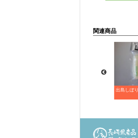
関連商品
・しっぽく漬
長崎味紀行うまか高菜
出島しぼ