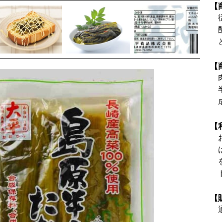
【
【
【
【