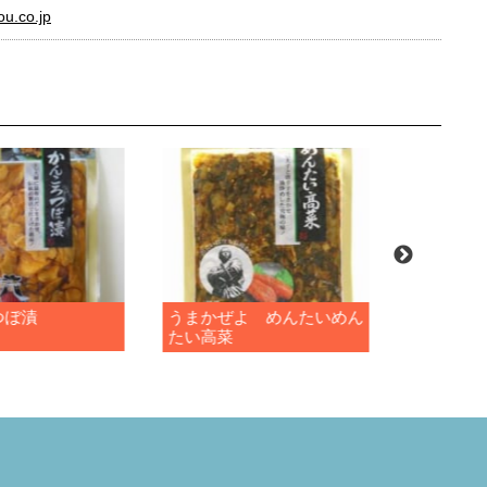
ou.co.jp
つぼ漬
うまかぜよ めんたいめん
うまかぜ
たい高菜