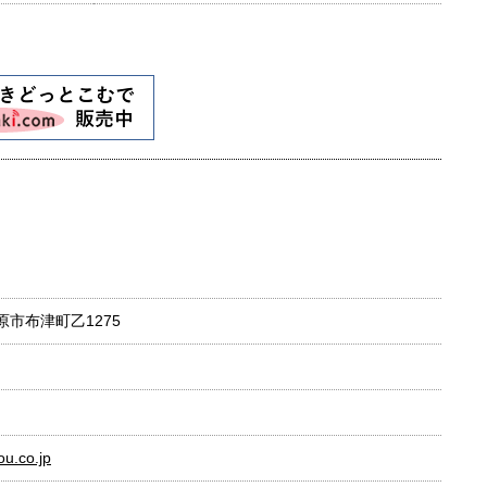
島原市布津町乙1275
ou.co.jp