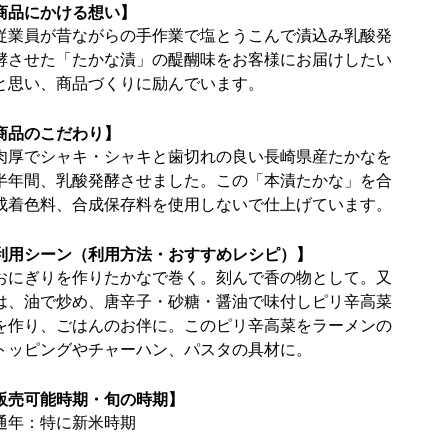
商品にかける想い】
従業員が昔ながらの手作業で塩とうこんで漬込み乳酸発
酵させた「たかな漬」の醍醐味をお客様にお届けしたい
と思い、商品づくりに励んでいます。
商品のこだわり】
肉厚でシャキ・シャキと歯切れの良い長崎県産たかなを
半年間、乳酸発酵させました。この「本漬たかな」を合
成着色料、合成保存料を使用しないで仕上げています。
利用シーン（利用方法・おすすめレシピ）】
おにぎりを作りたかなで巻く。刻んで香の物として。又
は、油で炒め、唐辛子・砂糖・醤油で味付しピリ辛高菜
を作り、ごはんのお伴に。このピリ辛高菜をラーメンの
トッピングやチャーハン、パスタの具材に。
販売可能時期・旬の時期】
通年：特に新米時期