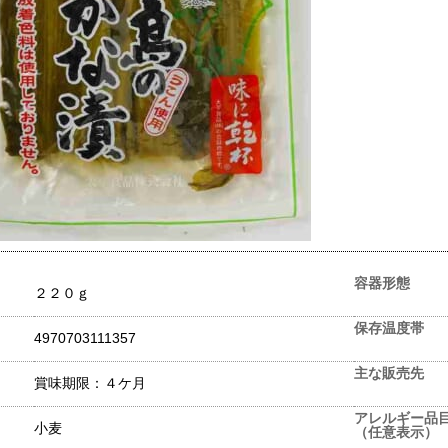
容器形態
２２０ｇ
保存温度帯
4970703111357
主な販売先
賞味期限：４ケ月
アレルギー品
小麦
（任意表示）