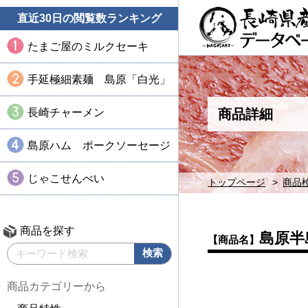
直近30日の閲覧数ランキング
たまご屋のミルクセーキ
手延極細素麺 島原「白光」
長崎チャーメン
商品詳細
島原ハム ポークソーセージ
じゃこせんべい
トップページ
商品
商品を探す
島原半
【商品名】
商品カテゴリーから