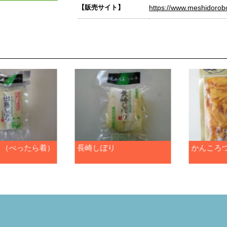
【販売サイト】
https://www.meshidorob
り（べったら着）
長崎しぼり
かんころ