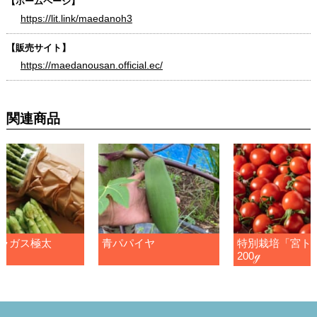
【ホームページ】
https://lit.link/maedanoh3
【販売サイト】
https://maedanousan.official.ec/
関連商品
ラガス極太
青パパイヤ
特別栽培「宮ト
200ℊ