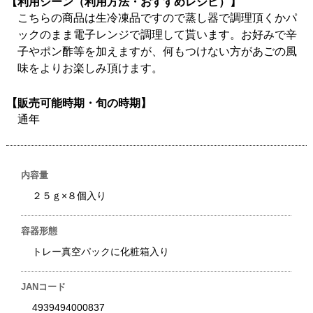
【利用シーン（利用方法・おすすめレシピ）】
こちらの商品は生冷凍品ですので蒸し器で調理頂くかパ
ックのまま電子レンジで調理して貰います。お好みで辛
子やポン酢等を加えますが、何もつけない方があごの風
味をよりお楽しみ頂けます。
【販売可能時期・旬の時期】
通年
内容量
２５ｇ×８個入り
容器形態
トレー真空パックに化粧箱入り
JANコード
4939494000837