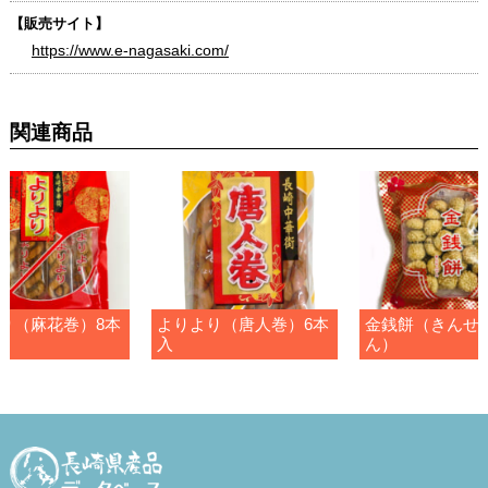
【販売サイト】
https://www.e-nagasaki.com/
関連商品
り（麻花巻）8本
よりより（唐人巻）6本
金銭餅（きんせ
入
ん）