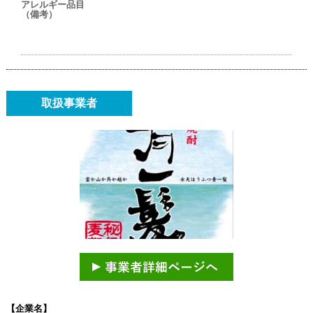
アレルギー品目
（備考）
取扱事業者
【企業名】