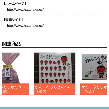
【ホームページ】
http://www.hatanaka.cc/
【販売サイト】
http://www.hatanaka.cc/
関連商品
ろもちせんべい
かんころもちせんべい
かんころもちせ
ー袋）
（箱大）
（箱入）