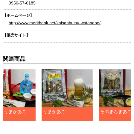
0950-57-0185
【ホームページ】
http://www.meritbank.net/kaisanbutsu-watanabe/
【販売サイト】
関連商品
とうまかあご
うまかあご
そのまんまあご