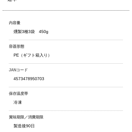
内容量
燻製3種3袋 450g
容器形態
PE（ギフト箱入り）
JANコード
4573478950703
保存温度帯
冷凍
賞味期限／消費期限
製造後90日