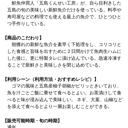
鮮魚仲買人「五島くんせい工房」が、自ら目利きした
五島の旬の美味しい新鮮魚介だけを使っている。料亭や
寿司屋などの料理でも使える最上の魚介で、ひとつひと
つ手作りしている。
【商品のこだわり】
朝獲れの新鮮な魚介を素早く下処理をし、コリコリと
した食感と旨味を出すために２日間かけて魚肉生ハムに
した後に、更に特製タレに漬け込んでいる。急速冷凍す
ることで新鮮さと美味しさを閉じ込めている。
【利用シーン（利用方法・おすすめレシピ）】
ゴマの風味と五島産柚子胡椒がピリッときいており、
魚を汁ごとご飯に乗せて食べるとよい。お茶漬けして食
べると味が浸み込んで美味しい。 ネギ、大葉、山椒など
を添えて食べるとより一層お楽しむことができる。
【販売可能時期・旬の時期】
通年