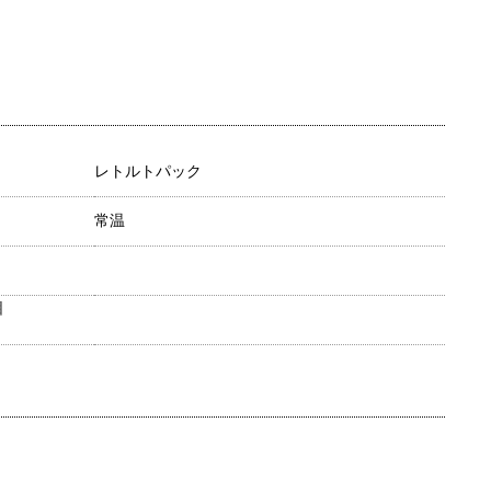
レトルトパック
常温
目