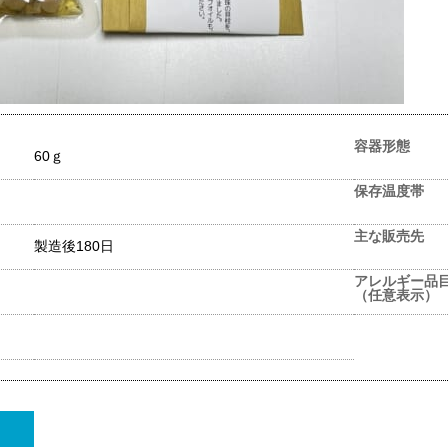
容器形態
60ｇ
保存温度帯
主な販売先
製造後180日
アレルギー品
（任意表示）