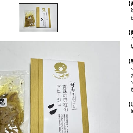
【
【
【
【