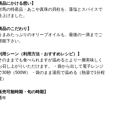
商品にかける想い】
対馬の特産品・あこや真珠の貝柱を、藻塩とスパイスで
仕上げました。
商品のこだわり】
うまみたっぷりのオリーブオイルも、最後の一滴までご
堪能下さい。
利用シーン（利用方法・おすすめレシピ）】
そのままでも食べられますが温めるとより一層美味しく
お召し上がりいただけます。 ・袋から出して電子レンジ
で30秒（500W） ・袋のまま湯煎で温める（熱湯で1分程
度）
販売可能時期・旬の時期】
通年