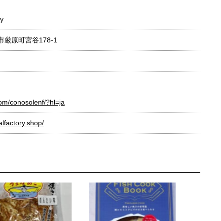
y
馬市厳原町宮谷178-1
om/conosolenf/?hl=ja
lfactory.shop/