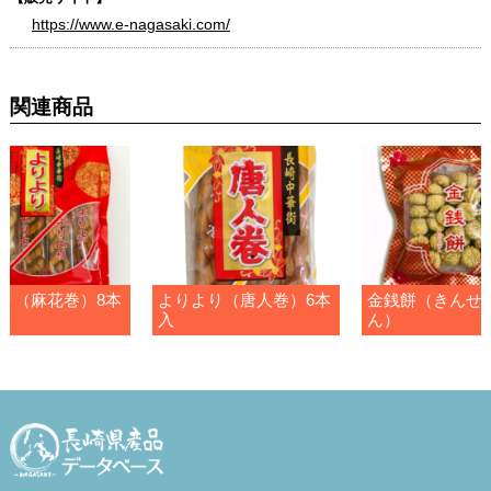
https://www.e-nagasaki.com/
関連商品
り（麻花巻）8本
よりより（唐人巻）6本
金銭餅（きんせ
入
ん）