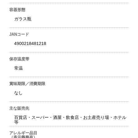
容器形態
ガラス瓶
JANコード
4900218481218
保存温度帯
常温
賞味期限／消費期限
なし
主な販売先
百貨店・スーパー・酒屋・飲食店・お土産売り場・ホテル
等
アレルギー品目
（表示義務有）