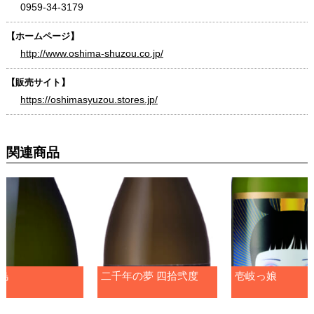
0959-34-3179
【ホームページ】
http://www.oshima-shuzou.co.jp/
【販売サイト】
https://oshimasyuzou.stores.jp/
関連商品
島
二千年の夢 四拾弐度
壱岐っ娘