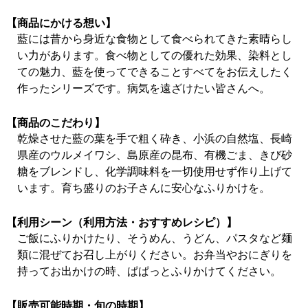
【商品にかける想い】
藍には昔から身近な食物として食べられてきた素晴らし
い力があります。食べ物としての優れた効果、染料とし
ての魅力、藍を使ってできることすべてをお伝えしたく
作ったシリーズです。病気を遠ざけたい皆さんへ。
【商品のこだわり】
乾燥させた藍の葉を手で粗く砕き、小浜の自然塩、長崎
県産のウルメイワシ、島原産の昆布、有機ごま、きび砂
糖をブレンドし、化学調味料を一切使用せず作り上げて
います。育ち盛りのお子さんに安心なふりかけを。
【利用シーン（利用方法・おすすめレシピ）】
ご飯にふりかけたり、そうめん、うどん、パスタなど麺
類に混ぜてお召し上がりください。お弁当やおにぎりを
持ってお出かけの時、ぱぱっとふりかけてください。
【販売可能時期・旬の時期】