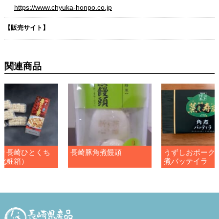
https://www.chyuka-honpo.co.jp
【販売サイト】
関連商品
り長崎ひとくち
長崎豚角煮饅頭
うずしおポーク
化粧箱）
煮バッテイラ