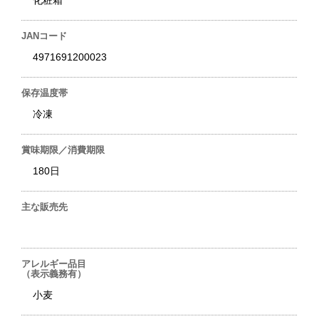
化粧箱
JANコード
4971691200023
保存温度帯
冷凍
賞味期限／消費期限
180日
主な販売先
アレルギー品目
（表示義務有）
小麦