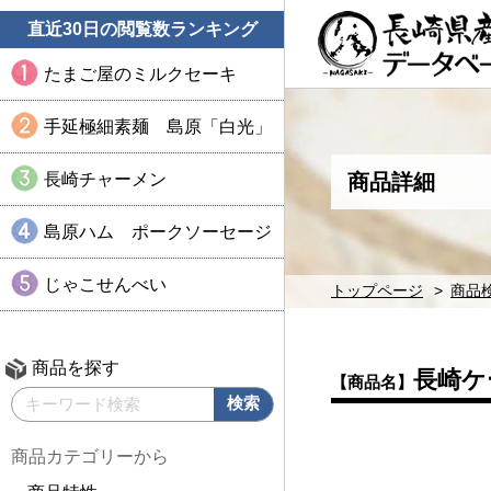
直近30日の閲覧数ランキング
たまご屋のミルクセーキ
手延極細素麺 島原「白光」
長崎チャーメン
商品詳細
島原ハム ポークソーセージ
じゃこせんべい
トップページ
商品
商品を探す
長崎ケ
【商品名】
商品カテゴリーから