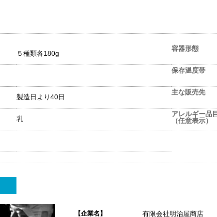
容器形態
５種類各180g
保存温度帯
主な販売先
製造日より40日
アレルギー品
乳
（任意表示）
【企業名】
有限会社明治屋商店