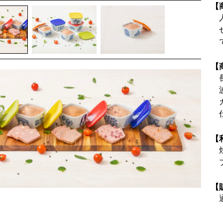
【
【
【
【