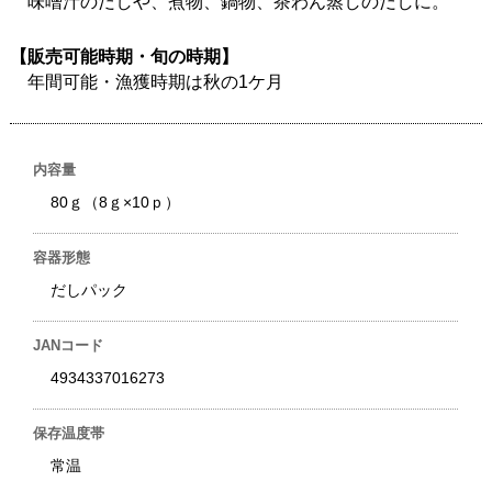
味噌汁のだしや、煮物、鍋物、茶わん蒸しのだしに。
【販売可能時期・旬の時期】
年間可能・漁獲時期は秋の1ケ月
内容量
80ｇ（8ｇ×10ｐ）
容器形態
だしパック
JANコード
4934337016273
保存温度帯
常温