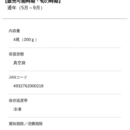
【販売可能時期・旬の時期】
通年（5月～9月）
内容量
4尾（200ｇ）
容器形態
真空袋
JANコード
4932762000218
保存温度帯
冷凍
賞味期限／消費期限